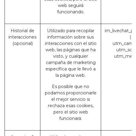
web seguirá
funcionando.
Historial de
Utilizado para recopilar
im_livechat_pr
interacciones
información sobre sus
(O
(opcional)
interacciones con el sitio
utm_campa
web, las páginas que ha
utm_sour
visto, y cualquier
utm_medi
campaña de marketing
específica que le llevó a
la página web.
Es posible que no
podamos proporcionarle
el mejor servicio si
rechaza esas cookies,
pero el sitio web
funcionará.