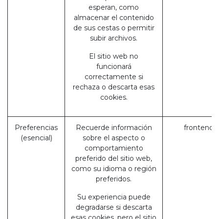
esperan, como
almacenar el contenido
de sus cestas o permitir
subir archivos.
El sitio web no
funcionará
correctamente si
rechaza o descarta esas
cookies.
Preferencias
Recuerde información
frontend_
(esencial)
sobre el aspecto o
comportamiento
preferido del sitio web,
como su idioma o región
preferidos.
Su experiencia puede
degradarse si descarta
esas cookies, pero el sitio